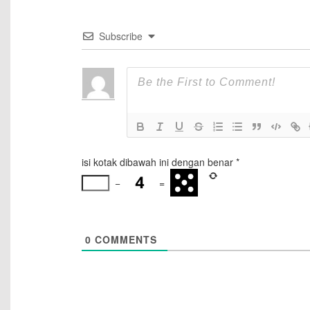
Subscribe
isi kotak dibawah ini dengan benar
*
−
=
0
COMMENTS