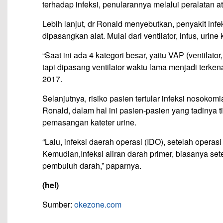
terhadap infeksi, penularannya melalui peralatan at
Lebih lanjut, dr Ronald menyebutkan, penyakit infe
dipasangkan alat. Mulai dari ventilator, infus, ur
“Saat ini ada 4 kategori besar, yaitu VAP (ventilat
tapi dipasang ventilator waktu lama menjadi terken
2017.
Selanjutnya, risiko pasien tertular infeksi nosokom
Ronald, dalam hal ini pasien-pasien yang tadinya ti
pemasangan kateter urine.
“Lalu, infeksi daerah operasi (IDO), setelah operasi 
Kemudian,Infeksi aliran darah primer, biasanya se
pembuluh darah,” paparnya.
(hel)
Sumber:
okezone.com