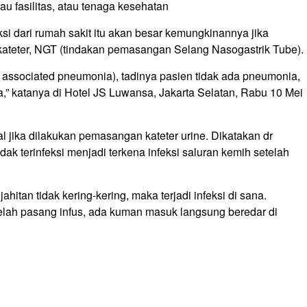
au fasilitas, atau tenaga kesehatan
ksi dari rumah sakit itu akan besar kemungkinannya jika
ine kateter, NGT (tindakan pemasangan Selang Nasogastrik Tube).
or, associated pneumonia), tadinya pasien tidak ada pneumonia,
a,” katanya di Hotel JS Luwansa, Jakarta Selatan, Rabu 10 Mei
ial jika dilakukan pemasangan kateter urine. Dikatakan dr
dak terinfeksi menjadi terkena infeksi saluran kemih setelah
jahitan tidak kering-kering, maka terjadi infeksi di sana.
telah pasang infus, ada kuman masuk langsung beredar di