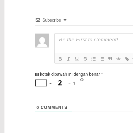
Subscribe
isi kotak dibawah ini dengan benar
*
−
=
1
0
COMMENTS