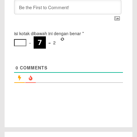
isi kotak dibawah ini dengan benar
*
−
=
2
0
COMMENTS