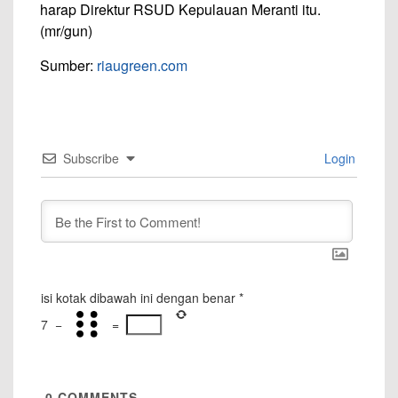
harap Direktur RSUD Kepulauan Meranti itu.
(mr/gun)
Sumber:
riaugreen.com
Subscribe
Login
isi kotak dibawah ini dengan benar
*
7
−
=
0
COMMENTS