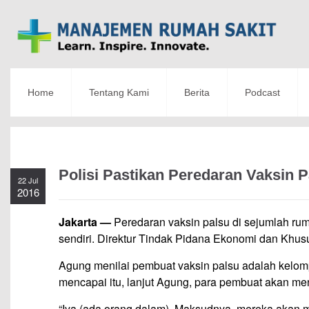
Home
Tentang Kami
Berita
Podcast
Polisi Pastikan Peredaran Vaksin 
22 Jul
2016
Jakarta —
Peredaran vaksin palsu di sejumlah ruma
sendiri. Direktur Tindak Pidana Ekonomi dan Khusu
Agung menilai pembuat vaksin palsu adalah kelom
mencapai itu, lanjut Agung, para pembuat akan men
“Iya (ada orang dalam). Maksudnya, mereka akan me