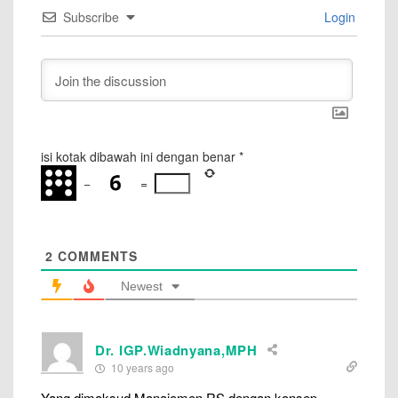
Subscribe
Login
isi kotak dibawah ini dengan benar
*
−
=
2
COMMENTS
Newest
Dr. IGP.Wiadnyana,MPH
10 years ago
Yang dimaksud Manajemen RS dengan konsep