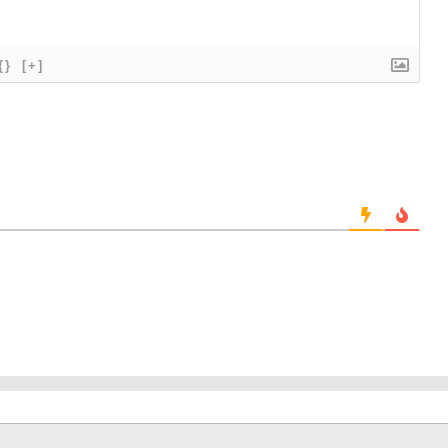
{}
[+]