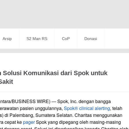
Arsip
S2 Man RS
CoP
Donasi
 Solusi Komunikasi dari Spok untuk
Sakit
(Antara/BUSINESS WIRE) — Spok, Inc. dengan bangga
perawatan pasien unggulannya,
Spok® clinical alerting
, telah
as) di Palembang, Sumatera Selatan. Charitas menggunakan
ara cepat ke
pager
Spok yang dipegang oleh masing-masing
t dengan cepat. Solusi ini diperkenalkan kepada Charitas oleh