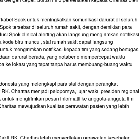
kabel Spok untuk meningkatkan komunikasi darurat di seluruh
Spok tersebar di seluruh rumah sakit, dengan demikian para
si Spok clinical alerting akan langsung mengirimkan notifikas
ila kode biru muncul, staf rumah sakit dapat langsung
untuk mengirimkan notifikasi kepada tim yang sedang bertugas
 keadaan darurat berada, yang notabene mempercepat waktu
iba ke lokasi yang tepat tanpa harus membuang-buang waktu
ndonesia yang melengkapi para staf dengan perangkat
RK. Charitas menjadi pelopornya,” ujar wakil presiden regiona
untuk mengirimkan pesan informatif ke anggota-anggota tim
haritas mewujudkan kualitas perawatan pasien yang lebih
Sakit RK. Charitas telah menyediakan perawatan kesehatan