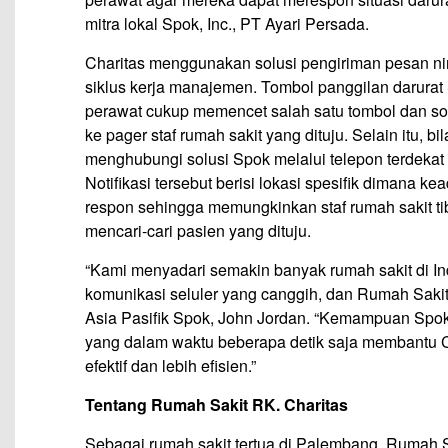
mitra lokal Spok, Inc., PT Ayari Persada.
Charitas menggunakan solusi pengiriman pesan nir
siklus kerja manajemen. Tombol panggilan darurat 
perawat cukup memencet salah satu tombol dan solu
ke pager staf rumah sakit yang dituju. Selain itu, b
menghubungi solusi Spok melalui telepon terdekat 
Notifikasi tersebut berisi lokasi spesifik dimana
respon sehingga memungkinkan staf rumah sakit t
mencari-cari pasien yang dituju.
“Kami menyadari semakin banyak rumah sakit di I
komunikasi seluler yang canggih, dan Rumah Sakit 
Asia Pasifik Spok, John Jordan. “Kemampuan Spok 
yang dalam waktu beberapa detik saja membantu C
efektif dan lebih efisien.”
Tentang Rumah Sakit RK. Charitas
Sebagai rumah sakit tertua di Palembang, Rumah 