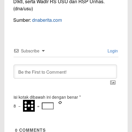
Dikti, serta Wadir RS USU dan RSP Unhas.
(dna/usu)
Sumber:
dnaberita.com
Subscribe
Login
isi kotak dibawah ini dengan benar
*
8
−
=
0
COMMENTS