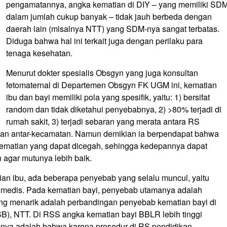
pengamatannya, angka kematian di DIY – yang memiliki SD
dalam jumlah cukup banyak – tidak jauh berbeda dengan
daerah lain (misalnya NTT) yang SDM-nya sangat terbatas.
Diduga bahwa hal ini terkait juga dengan perilaku para
tenaga kesehatan.
Menurut dokter spesialis Obsgyn yang juga konsultan
fetomaternal di Departemen Obsgyn FK UGM ini, kematian
ibu dan bayi memiliki pola yang spesifik, yaitu: 1) bersifat
random dan tidak diketahui penyebabnya, 2) >80% terjadi di
rumah sakit, 3) terjadi sebaran yang merata antara RS
aan antar-kecamatan. Namun demikian ia berpendapat bahwa
ematian yang dapat dicegah, sehingga kedepannya dapat
agar mutunya lebih baik.
an ibu, ada beberapa penyebab yang selalu muncul, yaitu
i medis. Pada kematian bayi, penyebab utamanya adalah
Yang menarik adalah perbandingan penyebab kematian bayi di
), NTT. Di RSS angka kematian bayi BBLR lebih tinggi
nya adalah bahwa karena prosedur di RS pendidikan,