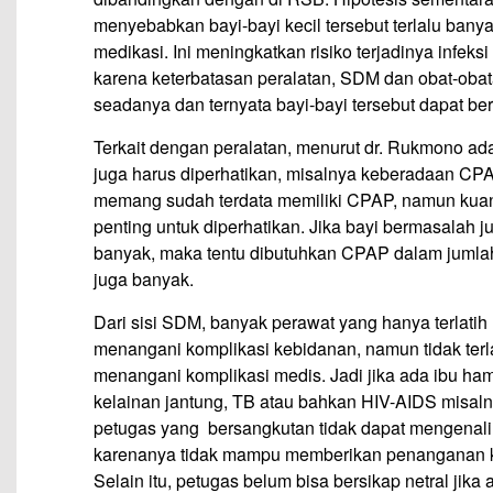
menyebabkan bayi-bayi kecil tersebut terlalu ban
medikasi. Ini meningkatkan risiko terjadinya infe
karena keterbatasan peralatan, SDM dan obat-obata
seadanya dan ternyata bayi-bayi tersebut dapat be
Terkait dengan peralatan, menurut dr. Rukmono ad
juga harus diperhatikan, misalnya keberadaan CP
memang sudah terdata memiliki CPAP, namun kuant
penting untuk diperhatikan. Jika bayi bermasalah 
banyak, maka tentu dibutuhkan CPAP dalam jumla
juga banyak.
Dari sisi SDM, banyak perawat yang hanya terlatih
menangani komplikasi kebidanan, namun tidak terla
menangani komplikasi medis. Jadi jika ada ibu ha
kelainan jantung, TB atau bahkan HIV-AIDS misaln
petugas yang bersangkutan tidak dapat mengenali
karenanya tidak mampu memberikan penanganan 
Selain itu, petugas belum bisa bersikap netral jika 