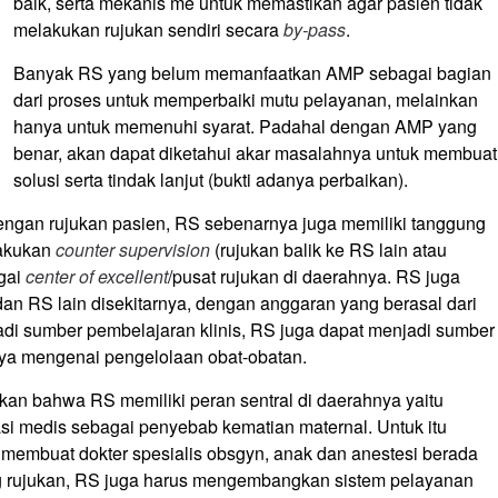
baik, serta mekanis me untuk memastikan agar pasien tidak
melakukan rujukan sendiri secara
by-pass
.
Banyak RS yang belum memanfaatkan AMP sebagai bagian
dari proses untuk memperbaiki mutu pelayanan, melainkan
hanya untuk memenuhi syarat. Padahal dengan AMP yang
benar, akan dapat diketahui akar masalahnya untuk membuat
solusi serta tindak lanjut (bukti adanya perbaikan).
engan rujukan pasien, RS sebenarnya juga memiliki tanggung
lakukan
counter supervision
(rujukan balik ke RS lain atau
gai
center of excellent
/pusat rujukan di daerahnya. RS juga
n RS lain disekitarnya, dengan anggaran yang berasal dari
i sumber pembelajaran klinis, RS juga dapat menjadi sumber
a mengenai pengelolaan obat-obatan.
an bahwa RS memiliki peran sentral di daerahnya yaitu
i medis sebagai penyebab kematian maternal. Untuk itu
k membuat dokter spesialis obsgyn, anak dan anestesi berada
ing rujukan, RS juga harus mengembangkan sistem pelayanan