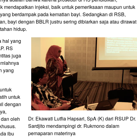
yak mendapatkan injeksi, baik untuk pemeriksaan maupun untuk
ksi yang berdampak pada kematian bayi. Sedangkan di RSB,
n, bayi dengan BBLR justru sering dibiarkan saja atau dirawat
rtahan hidup.
a hal yang
AP. RS
itas juga
jumlahnya
h yang
 untuk
tih untuk
mil dengan
ya,
Dr. Ekawati Lutfia Hapsari, SpA (K) dari RSUP Dr.
 dan oleh
Sardjito mendampingi dr. Rukmono dalam
khusus.
pemaparan materinya
ada ibu