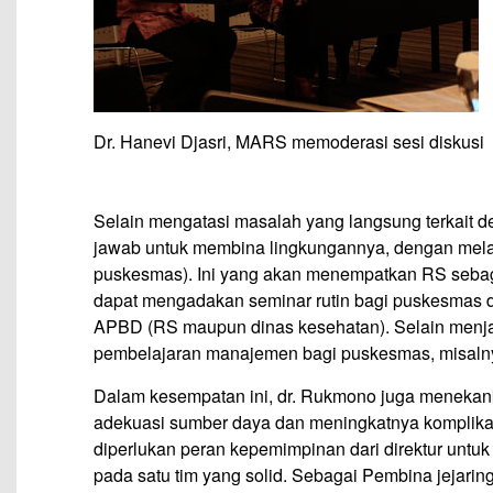
Dr. Hanevi Djasri, MARS memoderasi sesi diskusi
Selain mengatasi masalah yang langsung terkait d
jawab untuk membina lingkungannya, dengan me
puskesmas). Ini yang akan menempatkan RS seba
dapat mengadakan seminar rutin bagi puskesmas da
APBD (RS maupun dinas kesehatan). Selain menjad
pembelajaran manajemen bagi puskesmas, misalny
Dalam kesempatan ini, dr. Rukmono juga menekank
adekuasi sumber daya dan meningkatnya komplikas
diperlukan peran kepemimpinan dari direktur untu
pada satu tim yang solid. Sebagai Pembina jejar