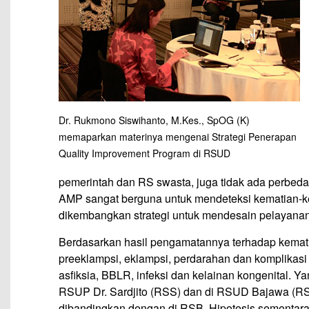
Dr. Rukmono Siswihanto, M.Kes., SpOG (K)
memaparkan materinya mengenai Strategi Penerapan
Quality Improvement Program di RSUD
pemerintah dan RS swasta, juga tidak ada perbed
AMP sangat berguna untuk mendeteksi kematian-k
dikembangkan strategi untuk mendesain pelayanan 
Berdasarkan hasil pengamatannya terhadap kemati
preeklampsi, eklampsi, perdarahan dan komplikas
asfiksia, BBLR, infeksi dan kelainan kongenital. 
RSUP Dr. Sardjito (RSS) dan di RSUD Bajawa (RSB
dibandingkan dengan di RSB. Hipotesis sementara