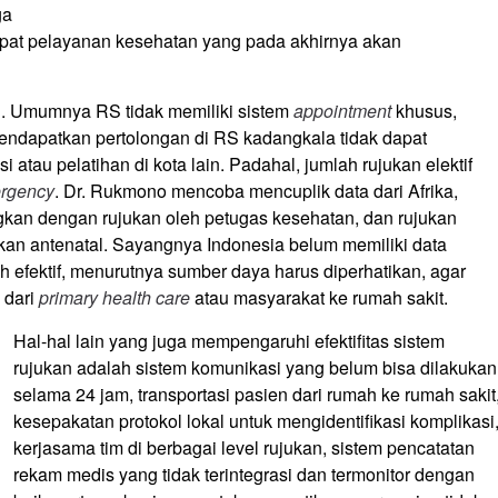
ga
mpat pelayanan kesehatan yang pada akhirnya akan
n. Umumnya RS tidak memiliki sistem
appointment
khusus,
endapatkan pertolongan di RS kadangkala tidak dapat
atau pelatihan di kota lain. Padahal, jumlah rujukan elektif
rgency
. Dr. Rukmono mencoba mencuplik data dari Afrika,
ngkan dengan rujukan oleh petugas kesehatan, dan rujukan
kan antenatal. Sayangnya Indonesia belum memiliki data
ih efektif, menurutnya sumber daya harus diperhatikan, agar
 dari
primary health care
atau masyarakat ke rumah sakit.
Hal-hal lain yang juga mempengaruhi efektifitas sistem
rujukan adalah sistem komunikasi yang belum bisa dilakukan
selama 24 jam, transportasi pasien dari rumah ke rumah sakit
kesepakatan protokol lokal untuk mengidentifikasi komplikasi
kerjasama tim di berbagai level rujukan, sistem pencatatan
rekam medis yang tidak terintegrasi dan termonitor dengan