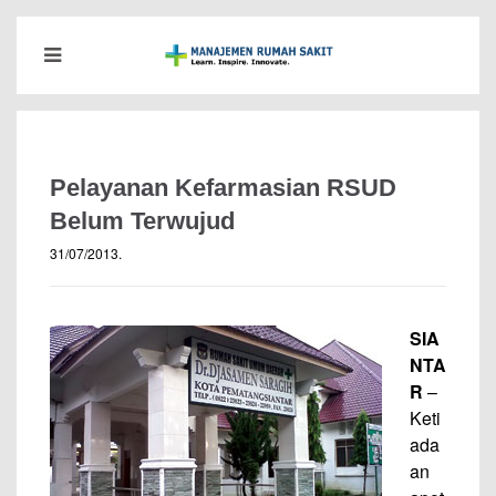
Pelayanan Kefarmasian RSUD
Belum Terwujud
31/07/2013
.
SIA
NTA
R
–
Keti
ada
an