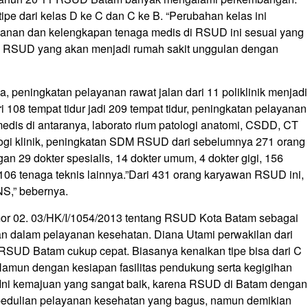
pe dari kelas D ke C dan C ke B. “Perubahan kelas ini
ayanan dan kelengkapan tenaga medis di RSUD ini sesuai yang
si RSUD yang akan menjadi rumah sakit unggulan dengan
, peningkatan pelayanan rawat jalan dari 11 poliklinik menjadi
i 108 tempat tidur jadi 209 tempat tidur, peningkatan pelayanan
is di antaranya, laborato rium patologi anatomi, CSDD, CT
logi klinik, peningkatan SDM RSUD dari sebelumnya 271 orang
n 29 dokter spesialis, 14 dokter umum, 4 dokter gigi, 156
106 tenaga teknis lainnya.”Dari 431 orang karyawan RSUD ini,
S,” bebernya.
or 02. 03/HK/I/1054/2013 tentang RSUD Kota Batam sebagai
an dalam pelayanan kesehatan. Diana Utami perwakilan dari
 RSUD Batam cukup cepat. Biasanya kenaikan tipe bisa dari C
Namun dengan kesiapan fasilitas pendukung serta kegigihan
“Ini kemajuan yang sangat baik, karena RSUD di Batam dengan
kepedulian pelayanan kesehatan yang bagus, namun demikian