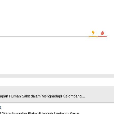
esiapan Rumah Sakit dalam Menghadapi Gelombang…
2
2 "Keterlambatan Klaim di tengah Lonjakan Kasus…