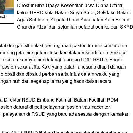
Direktur Bina Upaya Kesehatan Jiwa Diana Utami,
ketua DPRD kota Batam Surya Sardi, Sekdako Batam
Agus Sahiman, Kepala Dinas Kesehatan Kota Batam
Chandra Rizal dan sejumlah pejabat pemko dan SKP
lai dengan stimulasi penanganan pasien trauma center oleh
 seorang pria mengalami luka kecelakaan kendaraan. Sekujur
h salah satu rekannya mendatangi ruangan UGD RSUD. Enam
asien sekarat itu. Kaki yang patah langsung diapit dengan
 diobati dan dibaluti perban serta infus dalam waktu yang
tangan riuh dari segenap tamu yang hadir dalam acara
kata Direktur RSUD Embung Fatimah Batam Fadillah RDM
ien darurat di poli pelayanan pasien traumacenter.
li pelayanan di RSUD yang baru ada sesuai dengan kenaikan
 tahun 20 11 RSUD Batam banyak mengalami perkembangan.