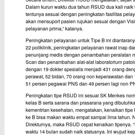
Dalam kurun waktu dua tahun RSUD dua kali naik ti
tentunya sesuai dengan peningkatan fasilitas pel
akan mensuport pasien rujukan sesuai dengan Vi
pelayanan prima,” katanya.
Peningkatan pelayanan untuk Tipe B ini diantaranya
22 poliklinik, peningkatan pelayanan rawat inap dar
penunjang medis dengan penambahan peralatan med
Scan dan penambahan alat-alat laboratorium pato
dengan 19 dokter spesialis menjadi 431 orang denga
perawat, 52 bidan, 70 orang non keperawatan dan 
51 persen pegawai PNS dan 49 persen lagi non PN
Peningkatan tipe RSUD ini sesuai SK Menkes nom
kelas B serta sarana dan prasarana yang dibutuhk
kementrian kesehatan, mengatakan, kenaikan tipe
ke B bisa makan waktu empat sampai lima tahun. 
Direkturnya, maka RSUD cepat kenaikan tipenya. 
waktu 14 bulan sudah naik statusnya. Ini wujud 