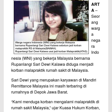
ART
A
–
Seor
ang
warg
a
nega
ra
Indo
nesia (WNI) yang bekerja Malaysia bernama
Rupanlangi Sari Dewi Kalawa diduga menjadi
korban malapraktik rumah sakit di Malaysia.
Sari Dewi yang merupakan karyawan di Mandiri
Remittance Malaysia ini masih terbaring di
rumahnya di Depok Jawa Barat.
“Kami menduga korban mengalami malapraktik di
rumah sakit Malaysia,” ujar Kuasa Hukum Korban,