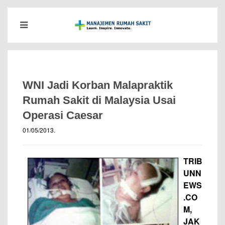
WNI Jadi Korban Malapraktik
Rumah Sakit di Malaysia Usai
Operasi Caesar
01/05/2013
.
TRIB
UNN
EWS
.CO
M,
JAK