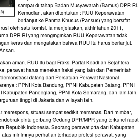
sampai di tahap Badan Musyawarah (Bamus) DPR RI.
Kemudian, akan ditentukan : RUU Keperawatan
berlanjut ke Panitia Khusus (Pansus) yang bersifat
urusi oleh satu komisi. Ia menjelaskan, akhir tahun 2011,
ipurna DPR RI yang menginginkan RUU Keperawatan tidak
 dengan keras dan mengatakan bahwa RUU itu harus berlanjut.
Ansari.
u akan aman. RUU itu bagi Fraksi Partai Keadilan Sejahtera
ka, perawat harus menekan fraksi yang lain dan Pemerintah
rdemonstrasi datang dari Persatuan Perawat Nasional
taranya : PPNI Kota Bandung, PPNI Kabupaten Batang, PPNI
 Kabupaten Pandeglang, PPNI Kota Semarang, dan lain-lain.
uruan tinggi di Jakarta dan wilayah lain.
 merespons, situasi sempat sedikit memanas. Dari mimbar,
endobrak pintu gerbang Gedung DPR/MPR yang terkunci rapat
ra Republik Indonesia. Seorang perawat pria dari Kabupaten
tas minimnya perhatian terhadap profesi perawat, yang