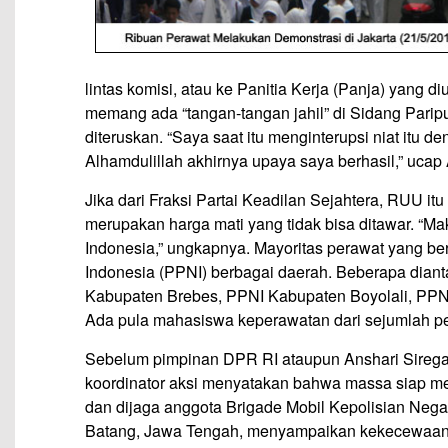
lintas komisi, atau ke Panitia Kerja (Panja) yang di
memang ada “tangan-tangan jahil” di Sidang Par
diteruskan. “Saya saat itu menginterupsi niat itu
Alhamdulillah akhirnya upaya saya berhasil,” ucap 
Jika dari Fraksi Partai Keadilan Sejahtera, RUU it
merupakan harga mati yang tidak bisa ditawar. “Ma
Indonesia,” ungkapnya. Mayoritas perawat yang be
Indonesia (PPNI) berbagai daerah. Beberapa dian
Kabupaten Brebes, PPNI Kabupaten Boyolali, PPNI
Ada pula mahasiswa keperawatan dari sejumlah perg
Sebelum pimpinan DPR RI ataupun Anshari Siregar
koordinator aksi menyatakan bahwa massa siap m
dan dijaga anggota Brigade Mobil Kepolisian Nega
Batang, Jawa Tengah, menyampaikan kekecewaan a