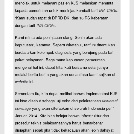
menolak untuk melayani pasien KJS melainkan meminta
kepada pemerintah untuk meninjau kembali tarif
INA CBGs
.
“Kami sudah rapat di DPRD DKI dan 16 RS keberatan
dengan tarif
INA CBGs
.
Kami minta ada peninjauan ulang. Senin akan ada
keputusan”, katanya. Seperti diketahui, tarif ini ditentukan
berdasarkan kelompok diagnosis yang berujung pada tarif
paket pelayanan.
Bagaimana keputusan pemerintah
mengenai hal ini, dapat kita ikuti bersama selanjutnya
melalui berita-berita yang akan senantiasa kami sajikan di
website
ini.
Sementara itu, kita dapat melihat bahwa implementasi KJS
ini bisa disebut sebagai uji coba dari pelaksanaan
universal
coverage
yang akan diterapkan di seluruh Indonesia per 1
Januari 2014. Kita bisa belajar bahwa infrastruktur dan
prosedur teknis pelaksanaannya harus benar-benar
disiapkan sebab jika tidak kekacauan akan lebih dahsyat