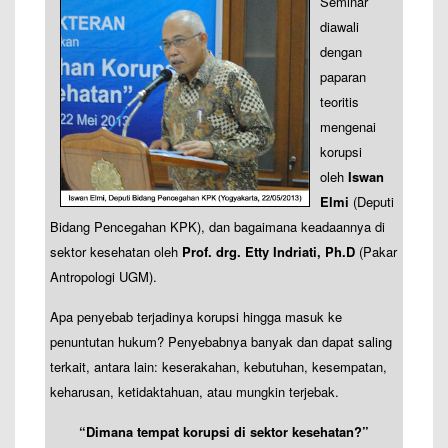
Seminar
diawali
dengan
paparan
teoritis
mengenai
korupsi
oleh
Iswan
Elmi
(Deputi
Bidang Pencegahan KPK), dan bagaimana keadaannya di
sektor kesehatan oleh
Prof. drg. Etty Indriati, Ph.D
(Pakar
Antropologi UGM).
Apa penyebab terjadinya korupsi hingga masuk ke
penuntutan hukum? Penyebabnya banyak dan dapat saling
terkait, antara lain: keserakahan, kebutuhan, kesempatan,
keharusan, ketidaktahuan, atau mungkin terjebak.
“Dimana tempat korupsi di sektor kesehatan?”