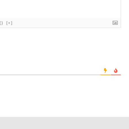
{}
[+]