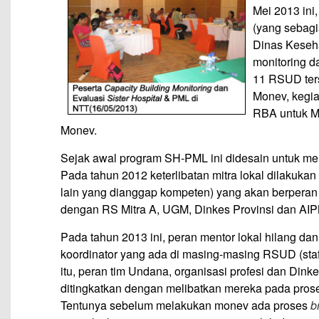
Mei 2013 in
(yang sebag
Dinas Keseh
monitoring d
11 RSUD ter
Monev, kegia
RBA untuk Ma
Monev.
Sejak awal program SH-PML ini didesain untuk menj
Pada tahun 2012 keterlibatan mitra lokal dilakuka
lain yang dianggap kompeten) yang akan berperan 
dengan RS Mitra A, UGM, Dinkes Provinsi dan AIP
Pada tahun 2013 ini, peran mentor lokal hilang dan
koordinator yang ada di masing-masing RSUD (staf
itu, peran tim Undana, organisasi profesi dan Dinke
ditingkatkan dengan melibatkan mereka pada pro
Tentunya sebelum melakukan monev ada proses
b