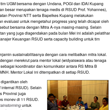
i, tim UGM bersama dengan Undana, POGI dan IDAI Kupang
ian besar merupakan tenaga medis di RSUD Prof. Yohannes),
atan Provinsi NTT serta Bapelkes Kupang melakukan
an evaluasi untuk mengetahui progress yang telah dicapai oleh
sebut bersama dengan Mitra A-nya masing-masing. Selain
tan yang juga diagendakan pada bulan Mei ini adalah pelatiha
najer Keuangan RSUD serta capacity building untuk tim
amin sustainabilitasnya dengan cara melibatkan mitra lokal.
n dengan merekrut para mentor lokal (widyaiswara atau tenaga
sebagai koordinator dan komunikator antara RS Mitra B
MNH. Mentor Lokal ini ditempatkan di setiap RSUD.
 digantikan oleh
 internal RSUD). Selain
s Provinsi juga
ses monev di 11 RSUD.
rainstorming
untuk