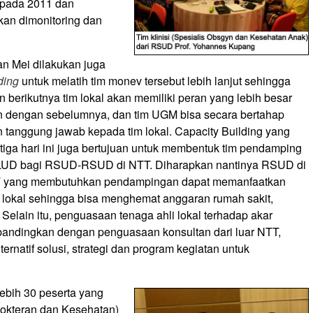
i pada 2011 dan
kan dimonitoring dan
an Mei dilakukan juga
ding
untuk melatih tim monev tersebut lebih lanjut sehingga
n berikutnya tim lokal akan memiliki peran yang lebih besar
n dengan sebelumnya, dan tim UGM bisa secara bertahap
tanggung jawab kepada tim lokal. Capacity Building yang
tiga hari ini juga bertujuan untuk membentuk tim pendamping
LUD bagi RSUD-RSUD di NTT. Diharapkan nantinya RSUD di
T yang membutuhkan pendampingan dapat memanfaatkan
lokal sehingga bisa menghemat anggaran rumah sakit,
Selain itu, penguasaan tenaga ahli lokal terhadap akar
ibandingkan dengan penguasaan konsultan dari luar NTT,
natif solusi, strategi dan program kegiatan untuk
 lebih 30 peserta yang
dokteran dan Kesehatan)