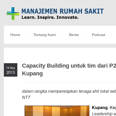
Home
Tentang Kami
Berita
Podcast
Capacity Building untuk tim dari
19 May
2013
Kupang
dalam rangka mempersiapkan tenaga ahli lokal s
NTT
Kupang
. Ke
Leadership
u