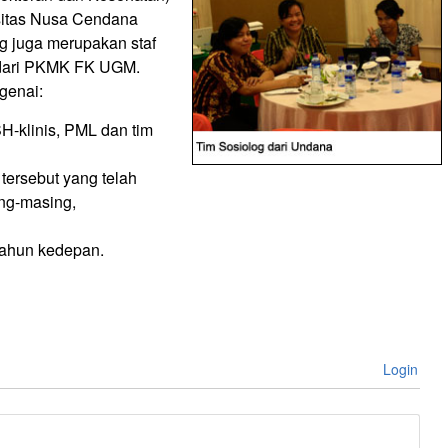
sitas Nusa Cendana
g juga merupakan staf
 dari PKMK FK UGM.
genai:
H-klinis, PML dan tim
tersebut yang telah
ng-masing,
tahun kedepan.
Login