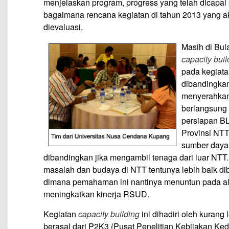
menjelaskan program, progress yang telah dicapa
bagaimana rencana kegiatan di tahun 2013 yang a
dievaluasi.
Masih di Bul
capacity buil
pada kegiata
dibandingka
menyerahkan 
berlangsung 
persiapan B
Provinsi NT
sumber daya 
dibandingkan jika mengambil tenaga dari luar NTT. 
masalah dan budaya di NTT tentunya lebih baik d
dimana pemahaman ini nantinya menuntun pada alter
meningkatkan kinerja RSUD.
Kegiatan
capacity building
ini dihadiri oleh kurang
berasal dari P2K3 (Pusat Penelitian Kebijakan Ke