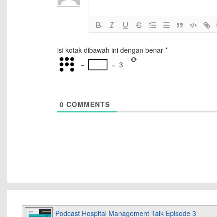
isi kotak dibawah ini dengan benar
*
−
=
3
0
COMMENTS
Podcast Hospital Management Talk Episode 3