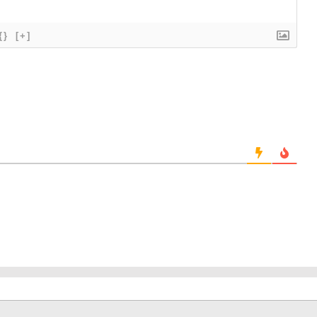
{}
[+]