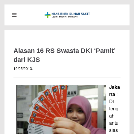
Alasan 16 RS Swasta DKI ‘Pamit’
dari KJS
19/05/2013
.
Jaka
rta
:
Di
teng
ah
antu
sias