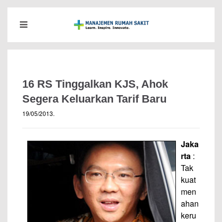
16 RS Tinggalkan KJS, Ahok
Segera Keluarkan Tarif Baru
19/05/2013
.
Jaka
rta
:
Tak
kuat
men
ahan
keru