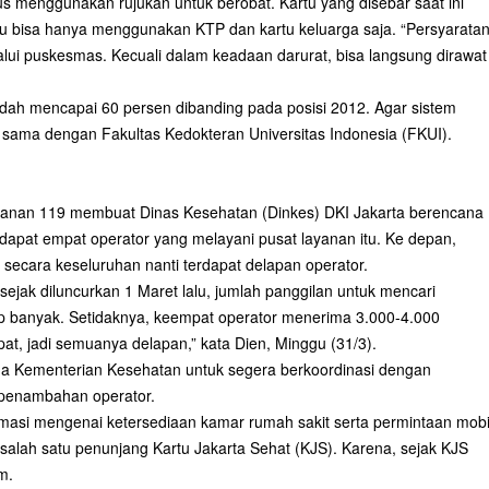
us menggunakan rujukan untuk berobat. Kartu yang disebar saat ini
u bisa hanya menggunakan KTP dan kartu keluarga saja. “Persyarata
ui puskesmas. Kecuali dalam keadaan darurat, bisa langsung dirawat
 sudah mencapai 60 persen dibanding pada posisi 2012. Agar sistem
a sama dengan Fakultas Kedokteran Universitas Indonesia (FKUI).
layanan 119 membuat Dinas Kesehatan (Dinkes) DKI Jakarta berencana
rdapat empat operator yang melayani pusat layanan itu. Ke depan,
secara keseluruhan nanti terdapat delapan operator.
jak diluncurkan 1 Maret lalu, jumlah panggilan untuk mencari
p banyak. Setidaknya, keempat operator menerima 3.000-4.000
at, jadi semuanya delapan,” kata Dien, Minggu (31/3).
ada Kementerian Kesehatan untuk segera berkoordinasi dengan
 penambahan operator.
rmasi mengenai ketersediaan kamar rumah sakit serta permintaan mobi
alah satu penunjang Kartu Jakarta Sehat (KJS). Karena, sejak KJS
m.