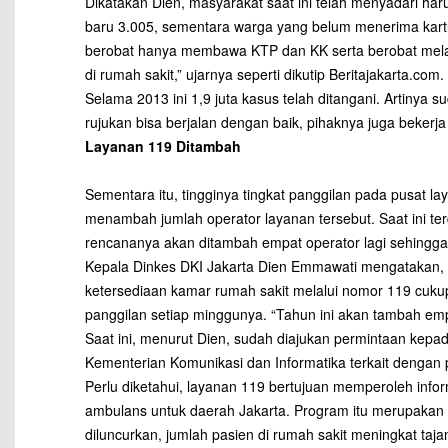
Dikatakan Dien, masyarakat saat ini telah menyadari har
baru 3.005, sementara warga yang belum menerima kart
berobat hanya membawa KTP dan KK serta berobat melal
di rumah sakit,” ujarnya seperti dikutip Beritajakarta.com.
Selama 2013 ini 1,9 juta kasus telah ditangani. Artinya
rujukan bisa berjalan dengan baik, pihaknya juga bekerj
Layanan 119 Ditambah
Sementara itu, tingginya tingkat panggilan pada pusat 
menambah jumlah operator layanan tersebut. Saat ini te
rencananya akan ditambah empat operator lagi sehingga 
Kepala Dinkes DKI Jakarta Dien Emmawati mengatakan, se
ketersediaan kamar rumah sakit melalui nomor 119 cuku
panggilan setiap minggunya. “Tahun ini akan tambah emp
Saat ini, menurut Dien, sudah diajukan permintaan kep
Kementerian Komunikasi dan Informatika terkait dengan
Perlu diketahui, layanan 119 bertujuan memperoleh info
ambulans untuk daerah Jakarta. Program itu merupakan s
diluncurkan, jumlah pasien di rumah sakit meningkat taja