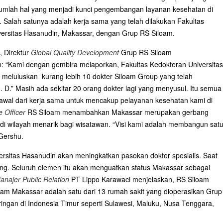
umlah hal yang menjadi kunci pengembangan layanan kesehatan di
. Salah satunya adalah kerja sama yang telah dilakukan Fakultas
versitas Hasanudin, Makassar, dengan Grup RS Siloam.
a, Direktur
Global Quality Development
Grup RS Siloam
 “Kami dengan gembira melaporkan, Fakultas Kedokteran Universitas
 meluluskan kurang lebih 10 dokter Siloam Group yang telah
D.” Masih ada sekitar 20 orang dokter lagi yang menyusul. Itu semua
awal dari kerja sama untuk mencakup pelayanan kesehatan kami di
e Officer
RS Siloam menambahkan Makassar merupakan gerbang
i wilayah menarik bagi wisatawan. “Visi kami adalah membangun sat
 Gershu.
rsitas Hasanudin akan meningkatkan pasokan dokter spesialis. Saat
urang. Seluruh elemen itu akan menguatkan status Makassar sebagai
anajer Public Relation
PT Lippo Karawaci menjelaskan, RS Siloam
loam Makassar adalah satu dari 13 rumah sakit yang dioperasikan Grup
ingan di Indonesia Timur seperti Sulawesi, Maluku, Nusa Tenggara,