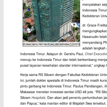
menyatakan sej
Indonesia Timur
Kedokteran Uni
dr. Grace Frelit
mengungkapkan:
Hasanudin telah
menyandang Ph. 
adalah langkah 
Indonesia Timur. Adapun dr. Gershu Paul,
Chief Executiv
menuju ke Indonesia Timur dan telah berkembang menjad
pusat layanan kesehatan standar internasional,” ungkap
Kerja sama RS Siloam dengan Fakultas Kedokteran Unive
ini, jumlah dokter spesialis di Indonesia Timur masih k
pintu gerbang ke Indonesia Timur. Paulus Pandiangan,
M
Makassar menelan investasi senilai USD 48 juta. “RS Si
Siloam
Hospitals
. Dan akan jadi penentu pertumbuhan jar
dan Papua,” kata mantan editor di Majalah Swa tersebut.