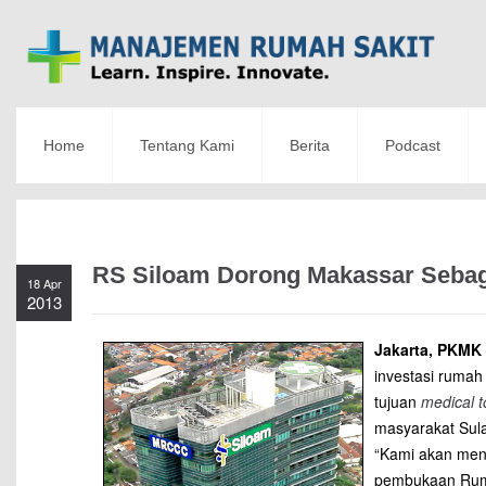
Home
Tentang Kami
Berita
Podcast
RS Siloam Dorong Makassar Sebag
18 Apr
2013
Jakarta, PKMK
investasi rumah
tujuan
medical t
masyarakat Sul
“Kami akan men
pembukaan Ruma