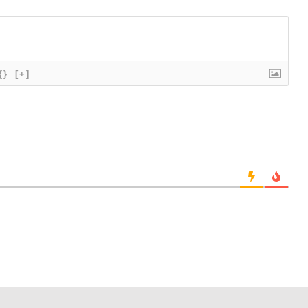
{}
[+]