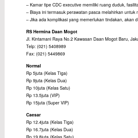
– Kamar tipe CDC executive memiliki ruang duduk, fasili
– Biaya ini termasuk perawatan pasca melahirkan untuk no
– Jika ada komplikasi yang memerlukan tindakan, akan 
RS Hermina Daan Mogot
Jl. Kintamani Raya No.2 Kawasan Daan Mogot Baru, Jaka
Telp: (021) 5408989
Fax: (021) 5449869
Normal
Rp 5juta (Kelas Tiga)
Rp 9juta (Kelas Dua)
Rp 10juta (Kelas Satu)
Rp 13.5juta (VIP)
Rp 15juta (Super VIP)
Caesar
Rp 12.4juta (Kelas Tiga)
Rp 16.7juta (Kelas Dua)
Rp 19.8juta (Kelas Satu)