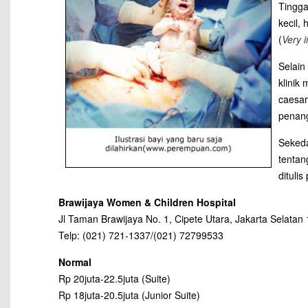
Tinggal
kecil,
(
Very 
Selain
klinik
caesar
penang
Sekeda
tentan
dituli
Brawijaya Women & Children Hospital
Jl Taman Brawijaya No. 1, Cipete Utara, Jakarta Selatan
Telp: (021) 721-1337/(021) 72799533
Normal
Rp 20juta-22.5juta (Suite)
Rp 18juta-20.5juta (Junior Suite)