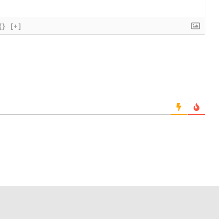
{}
[+]