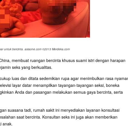
mar untuk bercinta. asiaone.com ©2013 Merdeka.com
 China, membuat ruangan bercinta khusus suami istri dengan harapan
amin seks yang berkualitas.
 cukup luas dan ditata sedemikian rupa agar menimbulkan rasa nyama
elevisi layar datar menampilkan tayangan-tayangan seksi, boneka
ungkinkan Anda dan pasangan melakukan semua gaya bercinta, serta
gan suasana tadi, rumah sakit ini menyediakan layanan konsultasi
salahan saat bercinta. Konsultan seks ini juga akan memberikan
i anak.