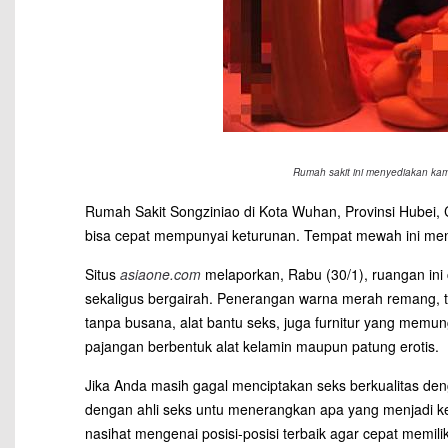
Rumah sakit ini menyediakan ka
Rumah Sakit Songziniao di Kota Wuhan, Provinsi Hubei,
bisa cepat mempunyai keturunan. Tempat mewah ini menj
Situs
asiaone.com
melaporkan, Rabu (30/1), ruangan ini
sekaligus bergairah. Penerangan warna merah remang, t
tanpa busana, alat bantu seks, juga furnitur yang mem
pajangan berbentuk alat kelamin maupun patung erotis.
Jika Anda masih gagal menciptakan seks berkualitas den
dengan ahli seks untu menerangkan apa yang menjadi ke
nasihat mengenai posisi-posisi terbaik agar cepat memilik