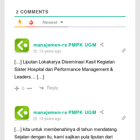
2
COMMENTS
Newest
manajemen-rs PMPK UGM
13 years ago
[…] Liputan Lokakarya Diseminasi Kasil Kegiatan
Sister Hospital dan Performance Management &
Leaders… […]
Reply
0
manajemen-rs PMPK UGM
13 years ago
[…] kita untuk membenahinya di tahun mendatang.
Sejalan dengan itu, kami sajikan pula liputan dari