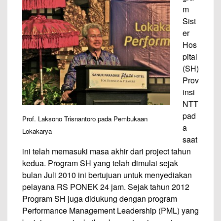
m
Sist
er
Hos
pital
(SH)
Prov
insi
NTT
pad
Prof. Laksono Trisnantoro pada Pembukaan
a
Lokakarya
saat
ini telah memasuki masa akhir dari project tahun
kedua. Program SH yang telah dimulai sejak
bulan Juli 2010 ini bertujuan untuk menyediakan
pelayana RS PONEK 24 jam. Sejak tahun 2012
Program SH juga didukung dengan program
Performance Management Leadership (PML) yang