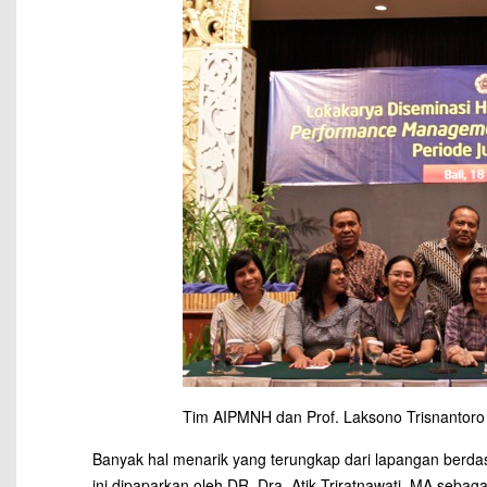
Tim AIPMNH dan Prof. Laksono Trisnantoro
Banyak hal menarik yang terungkap dari lapangan berdasar
ini dipaparkan oleh DR. Dra. Atik Triratnawati, MA seba