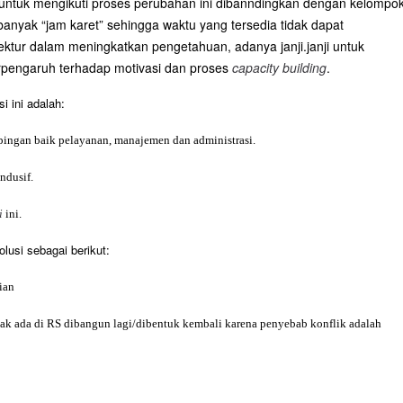
untuk mengikuti proses perubahan ini dibanndingkan dengan kelompo
anyak “jam karet” sehingga waktu yang tersedia tidak dapat
ektur dalam meningkatkan pengetahuan, adanya janji.janji untuk
erpengaruh terhadap motivasi dan proses
capacity building
.
i ini adalah:
pingan baik pelayanan, manajemen dan administrasi.
ndusif.
gi
ini.
lusi sebagai berikut:
ian
ak ada di RS dibangun lagi/dibentuk kembali karena penyebab konflik adalah