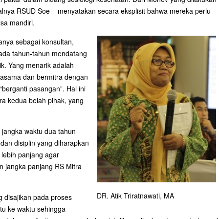
alnya RSUD Soe – menyatakan secara eksplisit bahwa mereka perlu
sa mandiri.
anya sebagai konsultan,
n pada tahun-tahun mendatang
ik. Yang menarik adalah
jasama dan bermitra dengan
berganti pasangan”. Hal ini
tara kedua belah pihak, yang
wa jangka waktu dua tahun
an disiplin yang diharapkan
lebih panjang agar
an jangka panjang RS Mitra
DR. Atik Triratnawati, MA
 disajikan pada proses
aktu ke waktu sehingga