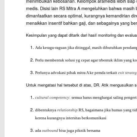
menimbulkan kebosanan. Kelompok aramedis lebih siap 
medis. Disisi lain RS Mitra A mengeluhkan bahwa masih b
dimanfaatkan secara optimal, kurangnya kemandirian dir
menaikkan insentif bahkan gaji, dan sebagainya yang b
Kesimpulan yang dapat ditarik dari hasil monitoring dan evaluas
Ada keragu-raguan jika ditinggal, masih dibutuhkan pendam
Perlu membentuk solusi yg cepat agar trbentuk iklim yang ko
Perlunya advokasi pihak mitra A ke pemda terkait
exit strate
Untuk mengatasi hal tersebut di atas, DR. Atik mengusulkan so
cultural competency
:
semua harus menghargai saling pengert
dibentuknya
relationship
RS, bagaimana jika humas yang tid
kerena kurangnya intersitas berkomunikasi
ada
outbound
bisa juga piknik bersama