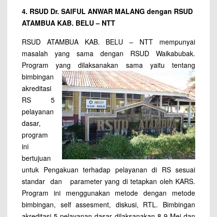
4. RSUD Dr. SAIFUL ANWAR MALANG dengan RSUD
ATAMBUA KAB. BELU – NTT
RSUD ATAMBUA KAB. BELU – NTT mempunyai
masalah yang sama dengan RSUD Waikabubak.
Program yang
dilaksanakan sama yaitu tentang
bimbingan
akreditasi
RS 5
pelayanan
dasar,
program
ini
bertujuan
untuk Pengakuan terhadap pelayanan di RS sesuai
standar dan parameter yang di tetapkan oleh KARS.
Program ini menggunakan metode dengan metode
bimbingan, self assesment, diskusi, RTL. Bimbingan
akreditasi 5 pelayanan dasar dilaksanakan 8-9 Mei dan