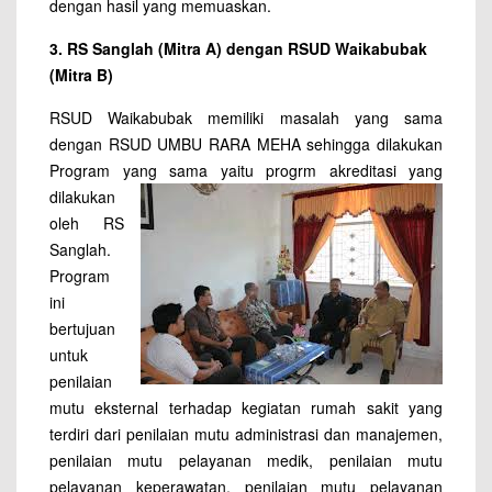
dengan hasil yang memuaskan.
3. RS Sanglah (Mitra A) dengan RSUD Waikabubak
(Mitra B)
RSUD Waikabubak memiliki masalah yang sama
dengan RSUD UMBU RARA MEHA sehingga dilakukan
Program yang
sama yaitu progrm akreditasi yang
dilakukan
oleh RS
Sanglah.
Program
ini
bertujuan
untuk
penilaian
mutu eksternal terhadap kegiatan rumah sakit yang
terdiri dari penilaian mutu administrasi dan manajemen,
penilaian mutu pelayanan medik, penilaian mutu
pelayanan keperawatan, penilaian mutu pelayanan