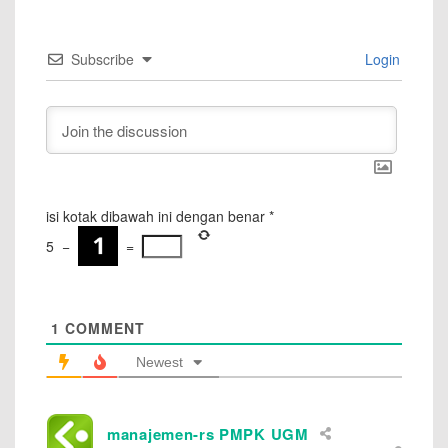
Subscribe
Login
isi kotak dibawah ini dengan benar
*
5
−
=
1
COMMENT
Newest
manajemen-rs PMPK UGM