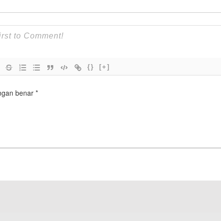
{}
[+]
engan benar
*