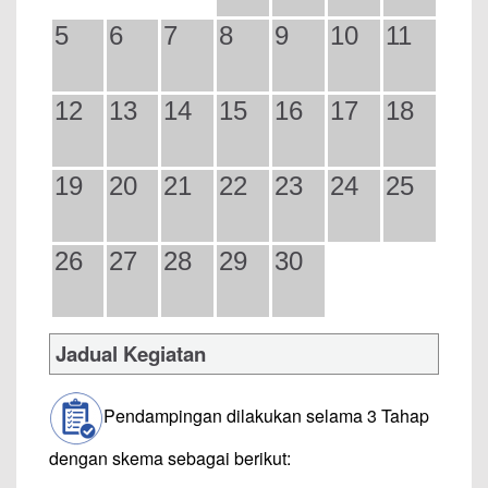
5
6
7
8
9
10
11
12
13
14
15
16
17
18
19
20
21
22
23
24
25
26
27
28
29
30
Jadual Kegiatan
Pendampingan dilakukan selama 3 Tahap
dengan skema sebagai berikut: