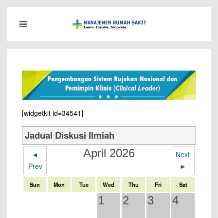
[widgetkit id=34541]
Jadual Diskusi Ilmiah
April 2026
◄
Next
Prev
►
Sun
Mon
Tue
Wed
Thu
Fri
Sat
1
2
3
4